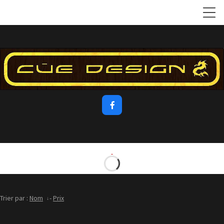

Trier par :
Nom
-
Prix