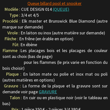
Queue billard pool et snooker
Modèle :
CUE DESIGN 014
(QUEUE)
Type :
3/4 et 4/5
Procédé :
Elk master et Brunswick Blue Diamond (autre
marque sur demande)
Virole :
En laiton ou inox (autre matière sur demande)
Flèche :
En frêne (en érable en option)
Fût:
En ébène
Flamme :
Les placages bois et les placages de couleur
sont au choix (bas de page)
pour les flammes (le prix varie en fonction du
bois choisir)
Plaque :
En laiton mate ou polie et inox mat ou poli
(autres matières en options)
Gravure :
La forme de la plaque et la gravure sont sur
demande voir page
GRAVURE
Talon :
En cuir ou en plastique noir (voir le tableau en
bas)
Prix :
1 pièce 350 € - 2 pièces 3/4 380 €