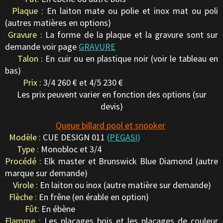
Plaque :
En laiton mate ou polie et inox mat ou poli
(autres matières en options)
Gravure :
La forme de la plaque et la gravure sont sur
demande voir page
GRAVURE
Talon :
En cuir ou en plastique noir (voir le tableau en
bas)
Prix :
3/4 260 € et 4/5 230 €
Les prix peuvent varier en fonction des options (sur
devis)
Queue billard pool et snooker
Modèle :
CUE DESIGN 011
(
PEGASI
)
Type :
Monobloc et 3/4
Procédé :
Elk master et Brunswick Blue Diamond (autre
marque sur demande)
Virole :
En laiton ou inox (autre matière sur demande)
Flèche :
En frêne (en érable en option)
Fût:
En ébène
Flamme :
Les placages bois et les placages de couleur