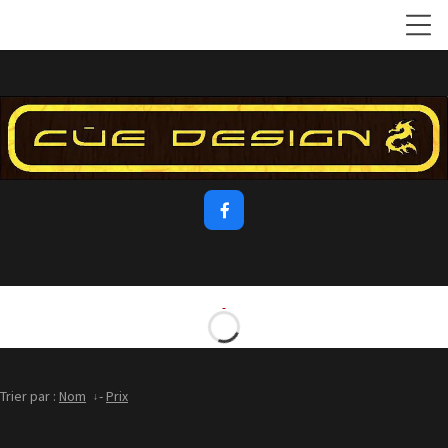

Trier par :
Nom
-
Prix