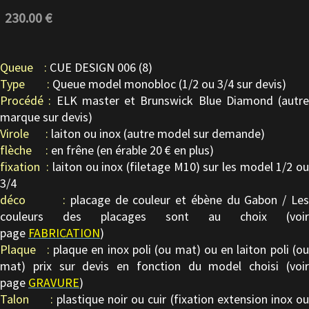
230.00 €
Queue :
CUE DESIGN 006 (8)
Type :
Queue model monobloc (1/2 ou 3/4 sur devis)
Procédé :
ELK master et Brunswick Blue Diamond (autre
marque sur devis)
Virole :
laiton ou inox (autre model sur demande)
flèche :
en frêne (en érable 20 € en plus)
fixation :
laiton ou inox (filetage M10) sur les model 1/2 o
3/4
déco :
placage de couleur et ébène du Gabon / Le
couleurs des placages sont au choix (voir
page
FABRICATION
)
Plaque :
plaque en inox poli (ou mat) ou en laiton poli (o
mat) prix sur devis en fonction du model choisi (voir
page
GRAVURE
)
Talon :
plastique noir ou cuir (fixation extension inox ou