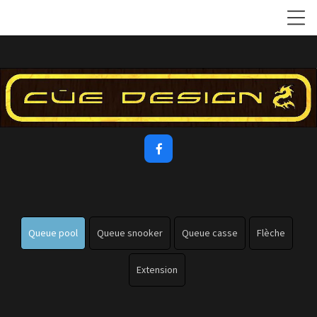

Queue pool
Queue snooker
Queue casse
Flèche
Extension