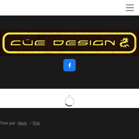

Trier par :
Nom
-
Prix