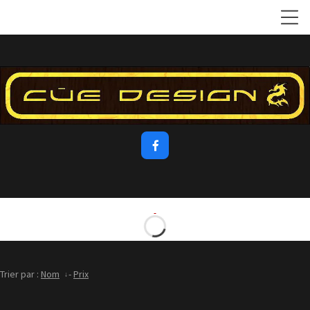

Trier par :
Nom
-
Prix