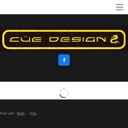

Trier par :
Nom
-
Prix