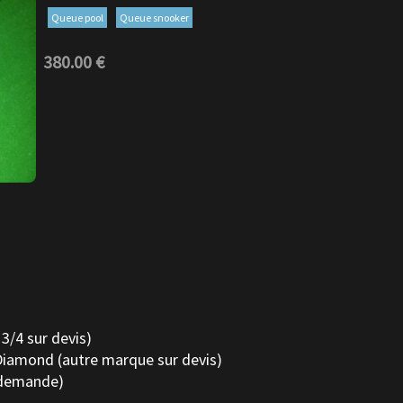
Queue pool
Queue snooker
380.00 €
/4 sur devis)
Diamond (autre marque sur devis)
r demande)