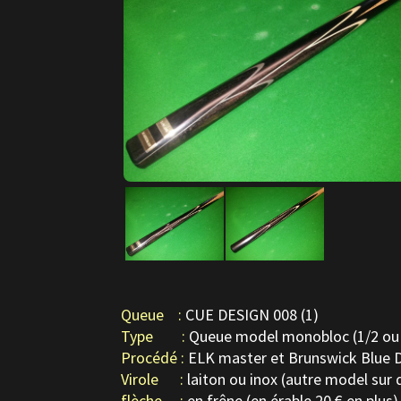
Queue :
CUE DESIGN 008 (1)
Type :
Queue model monobloc (1/2 ou 3
Procédé :
ELK master et Brunswick Blue 
Virole :
laiton ou inox (autre model su
flèche :
en frêne (en érable 20 € en plus)