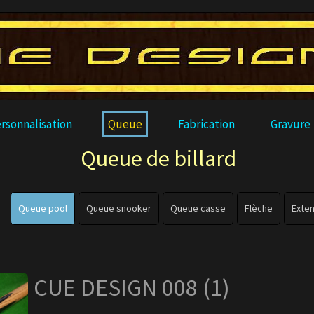
rsonnalisation
Queue
Fabrication
Gravure
Queue de billard
Queue pool
Queue snooker
Queue casse
Flèche
Exten
CUE DESIGN 008 (1)