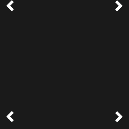



